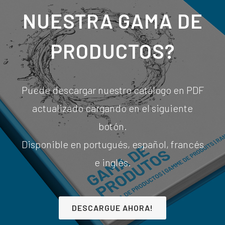
NUESTRA GAMA DE
PRODUCTOS?
Puede descargar nuestro catálogo en PDF
actualizado cargando en el siguiente
botón.
Disponible en portugués, español, francés
e inglés.
DESCARGUE AHORA!